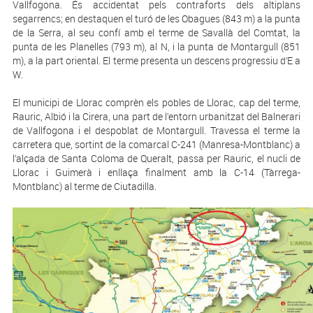
Vallfogona. És accidentat pels contraforts dels altiplans
segarrencs; en destaquen el turó de les Obagues (843 m) a la punta
de la Serra, al seu confí amb el terme de Savallà del Comtat, la
punta de les Planelles (793 m), al N, i la punta de Montargull (851
m), a la part oriental. El terme presenta un descens progressiu d’E a
W.
El municipi de Llorac comprèn els pobles de Llorac, cap del terme,
Rauric, Albió i la Cirera, una part de l’entorn urbanitzat del Balnerari
de Vallfogona i el despoblat de Montargull. Travessa el terme la
carretera que, sortint de la comarcal C-241 (Manresa-Montblanc) a
l’alçada de Santa Coloma de Queralt, passa per Rauric, el nucli de
Llorac i Guimerà i enllaça finalment amb la C-14 (Tàrrega-
Montblanc) al terme de Ciutadilla.