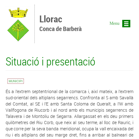
Vés al contingut
Llorac
Menu
Conca de Barberà
Situació i presentació
MUNICIPI
És a l’extrem septentrional de la comarca i, així mateix, a l’extrem
sud-oriental dels altiplans segarrencs. Confronta al S amb Savallà
del Comtat, al SE i l’E amb Santa Coloma de Queralt, a l’W amb
Vallfogona de Riucorb i al nord amb els municipis segarrencs de
Talavera i de Montoliu de Segarra. Allargassat en els deu primers
quilòmetres del Riu Corb, que neix al seu terme, al lloc de Rauric, i
que corre per la seva banda meridional, ocupa la vall encaixada del
riu i els altiplans del seu marge dret, fins a arribar al balneari de